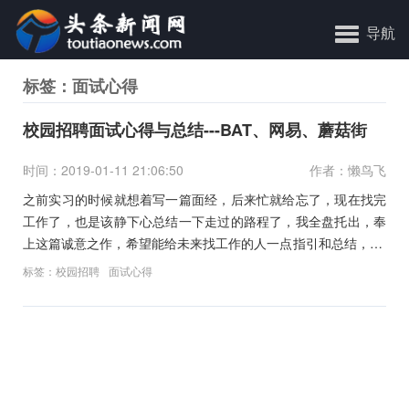
导航
标签：面试心得
校园招聘面试心得与总结---BAT、网易、蘑菇街
时间：2019-01-11 21:06:50
作者：懒鸟飞
之前实习的时候就想着写一篇面经，后来忙就给忘了，现在找完
工作了，也是该静下心总结一下走过的路程了，我全盘托出，奉
上这篇诚意之作，希望能给未来找工作的人一点指引和总结， 也
希望
标签：
校园招聘
面试心得
文
章
导
航