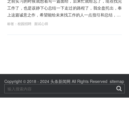
之前实习的时候就想着写一篇面经，后来忙就给忘了，现在找完
工作了，也是该静下心总结一下走过的路程了，我全盘托出，奉
上这篇诚意之作，希望能给未来找工作的人一点指引和总结， 也
希望
标签：
校园招聘
面试心得
文
章
导
航
Copyright © 2018 - 2024
头条新闻网
All Rights Reserved
sitemap